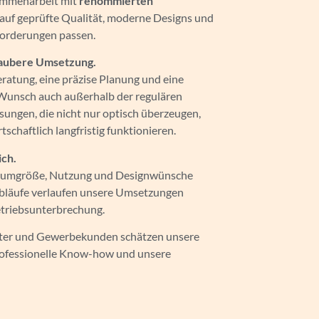
ammenarbeit mit
renommierten
 auf geprüfte Qualität, moderne Designs und
forderungen passen.
saubere Umsetzung.
Beratung, eine präzise Planung und eine
Wunsch auch außerhalb der regulären
sungen, die nicht nur optisch überzeugen,
schaftlich langfristig funktionieren.
ich.
 Raumgröße, Nutzung und Designwünsche
Abläufe verlaufen unsere Umsetzungen
etriebsunterbrechung.
lter und Gewerbekunden schätzen unsere
rofessionelle Know-how und unsere