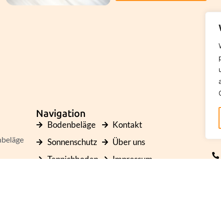
Navigation
K
Bodenbeläge
Kontakt
nbeläge
Sonnenschutz
Über uns
Teppichboden
Impressum
für
Design-PVC
Datenschutz
Flächen
Fertigparkett
Insektenschutz