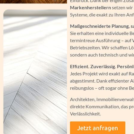
Eindruck. Dank der engen Zus
Markenherstellern
setzen wir
Systeme, die exakt zu Ihren An
Maßgeschneiderte Planung, 
Sie erhalten eine individuelle 
termintreue Ausführung – auf 
Betriebszeiten. Wir schaffen Lö
sondern auch technisch und wirt
Effizient. Zuverlässig. Persönl
Jedes Projekt wird exakt auf
abgestimmt. Dank effizienter 
reibungslos – oft sogar ohne B
Architekten, Immobilienverwa
direkte Kommunikation, das p
Verlässlichkeit.
Jetzt anfragen